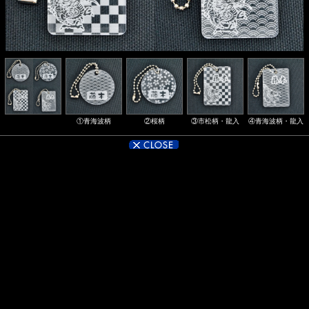
①青海波柄
②桜柄
③市松柄・龍入
④青海波柄・龍入