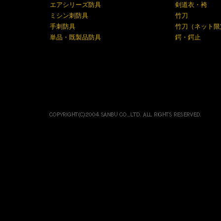
エアシリーズ防具
剣道衣・袴
ミシン刺防具
竹刀
手刺防具
竹刀（ネット限
単品・既製品防具
鍔・鍔止