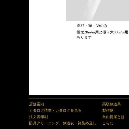
※37・38・39のみ
極太28m/m用と極々太30m/m用
あります
店舗案内
高級剣道具
カタログ請求・カタログを見る
製作例
注文書印刷
自由提案とは
防具クリーニング、剣道衣・袴染め直し
こらむ