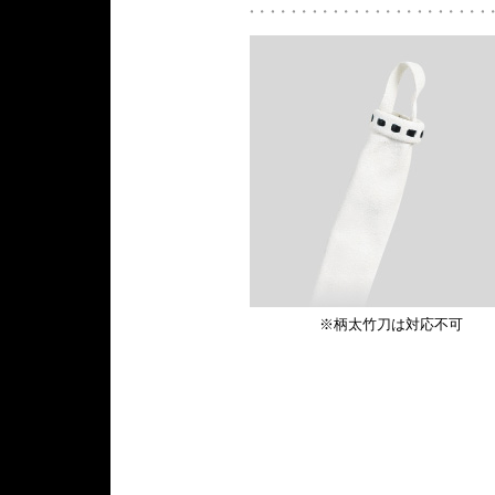
※柄太竹刀は対応不可